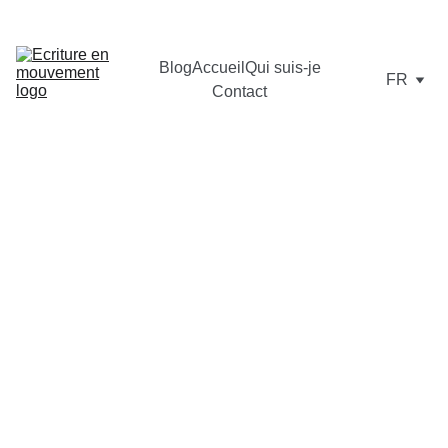
DÉFIS D'ECRITURE 
— INFORMATIONS ET INSCRIPTIONS  :  
CONTACT@ECRITUREENMOUVEMENT.COM
Blog
Accueil
Qui suis-je
FR
Contact