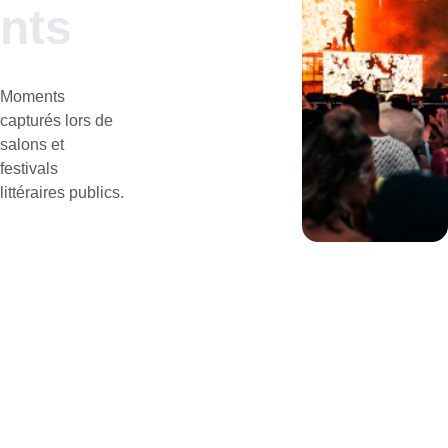
nts
Moments 
capturés lors de 
salons et 
festivals 
littéraires publics.